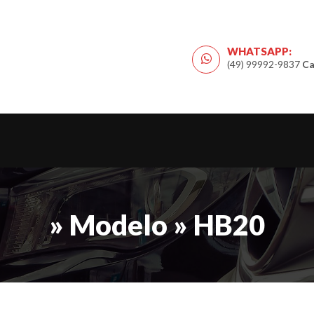
WHATSAPP:
(49) 99992-9837
Ca
» Modelo » HB20