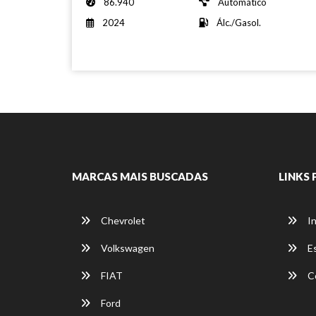
86.940
Automático
2024
Álc./Gasol.
MARCAS MAIS BUSCADAS
LINKS 
Chevrolet
In
Volkswagen
E
FIAT
C
Ford