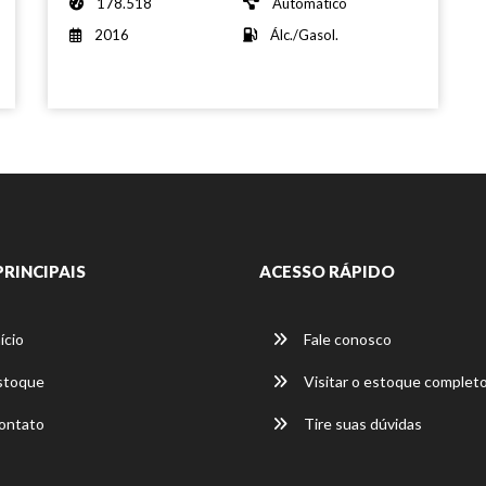
178.518
Automático
2016
Álc./Gasol.
PRINCIPAIS
ACESSO RÁPIDO
ício
Fale conosco
stoque
Visitar o estoque complet
ontato
Tire suas dúvidas