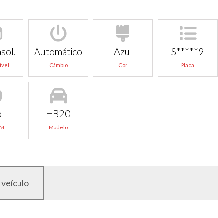
sol.
Automático
Azul
S*****9
ível
Câmbio
Cor
Placa
o
HB20
KM
Modelo
 veículo