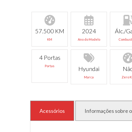
57.500 KM
2024
Álc./Ga
KM
Ano do Modelo
Combust
4 Portas
Portas
Hyundai
Nã
Marca
Zero 
Acessórios
Informações sobre o