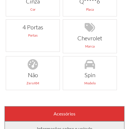
Cinza
Q*****6
Cor
Placa
4 Portas
Portas
Chevrolet
Marca
Não
Spin
Zero KM
Modelo
Acessórios
Informações sobre o veículo