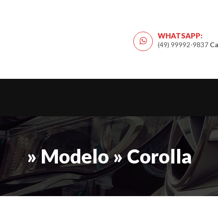
WHATSAPP:
(49) 99992-9837
Ca
» Modelo » Corolla