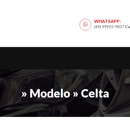
WHATSAPP:
(49) 99992-9837
Ca
» Modelo » Celta