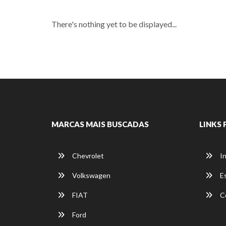
There's nothing yet to be displayed...
MARCAS MAIS BUSCADAS
LINKS 
Chevrolet
In
Volkswagen
E
FIAT
C
Ford